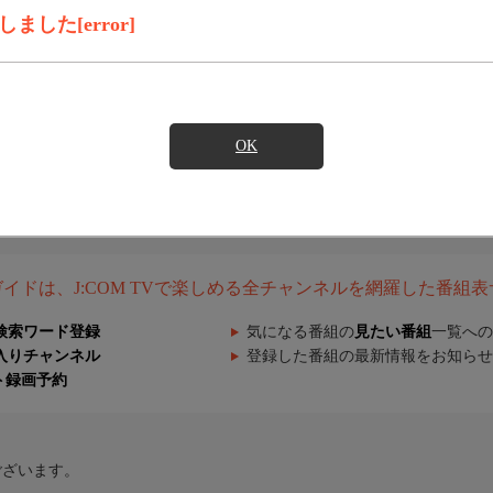
した[error]
OK
組ガイドは、J:COM TVで楽しめる全チャンネルを網羅した番組
検索ワード登録
気になる番組の
見たい番組
一覧への
入りチャンネル
登録した番組の最新情報をお知らせ
ト録画予約
ございます。