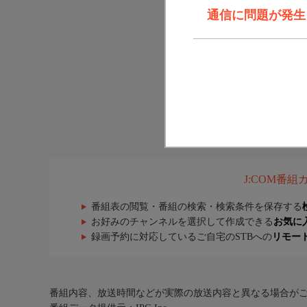
通信に問題が発生しま
J:COM番
番組表の閲覧・番組の検索・検索条件を保存する
お好みのチャンネルを選択して作成できる
お気に
録画予約に対応しているご自宅のSTBへの
リモー
番組内容、放送時間などが実際の放送内容と異なる場合が