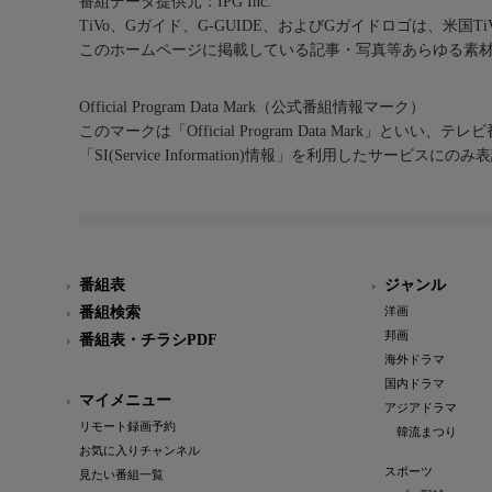
番組データ提供元：IPG Inc.
TiVo、Gガイド、G-GUIDE、およびGガイドロゴは、米国T
このホームページに掲載している記事・写真等あらゆる素
Official Program Data Mark（公式番組情報マーク）
このマークは「Official Program Data Mark」といい
「SI(Service Information)情報」を利用したサービ
番組表
ジャンル
番組検索
洋画
邦画
番組表・チラシPDF
海外ドラマ
国内ドラマ
マイメニュー
アジアドラマ
リモート録画予約
韓流まつり
お気に入りチャンネル
スポーツ
見たい番組一覧