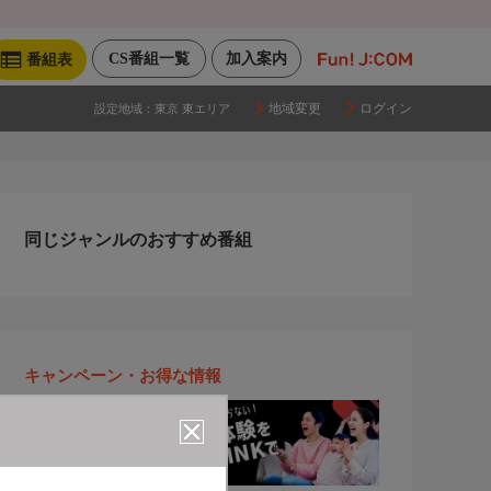
CS番組一覧
加入案内
番組表
地域変更
ログイン
設定地域：
東京 東エリア
同じジャンルのおすすめ番組
キャンペーン・お得な情報