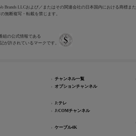
iVo Brands LLCおよび／またはその関連会社の日本国内における商標
材の無断複写・転載を禁じます。
、テレビ番組の公式情報である
スにのみ表記が許されているマークです。
チャンネル一覧
オプションチャンネル
J:テレ
J:COMチャンネル
ケーブル4K