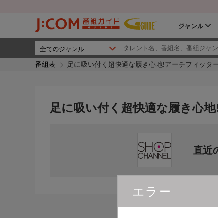
ジャンル
番組表
足に吸い付く超快適な履き心地!アーチフィッタ
足に吸い付く超快適な履き心地
直近
エラー