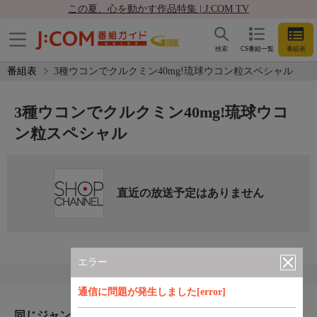
この夏、心を動かす作品特集 | J:COM TV
検索
CS番組一覧
番組表
番組表
3種ウコンでクルクミン40mg!琉球ウコン粒スペシャル
3種ウコンでクルクミン40mg!琉球ウコ
ン粒スペシャル
直近の放送予定はありません
エラー
通信に問題が発生しました[error]
同じジャンルのおすすめ番組