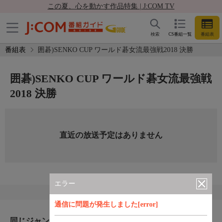
この夏、心を動かす作品特集 | J:COM TV
検索
CS番組一覧
番組表
番組表
囲碁)SENKO CUP ワールド碁女流最強戦2018 決勝
囲碁)SENKO CUP ワールド碁女流最強戦
2018 決勝
直近の放送予定はありません
エラー
通信に問題が発生しました[error]
同じジャンルのおすすめ番組