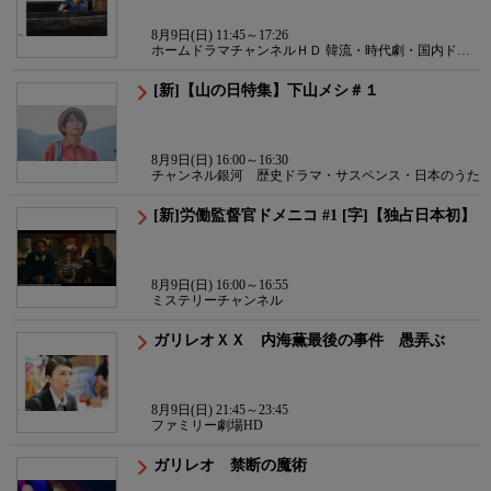
8月9日(日) 11:45～17:26
ホームドラマチャンネルＨＤ 韓流・時代劇・国内ドラ
マ
[新]【山の日特集】下山メシ＃１
8月9日(日) 16:00～16:30
チャンネル銀河 歴史ドラマ・サスペンス・日本のうた
[新]労働監督官ドメニコ #1 [字]【独占日本初】
8月9日(日) 16:00～16:55
ミステリーチャンネル
ガリレオＸＸ 内海薫最後の事件 愚弄ぶ
8月9日(日) 21:45～23:45
ファミリー劇場HD
ガリレオ 禁断の魔術