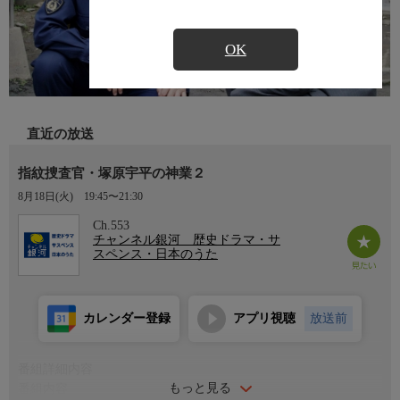
OK
直近の放送
指紋捜査官・塚原宇平の神業２
8月18日(火)
19:45〜21:30
Ch.553
チャンネル銀河 歴史ドラマ・サ
スペンス・日本のうた
カレンダー登録
アプリ視聴
放送前
番組詳細内容
もっと見る
番組内容