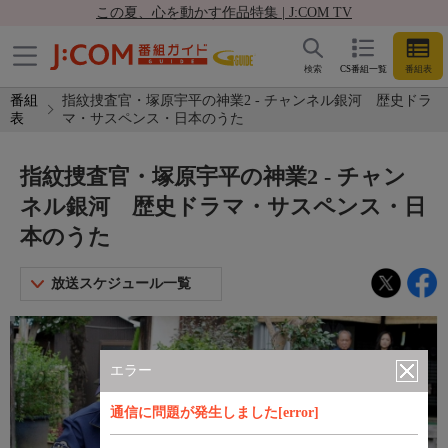
この夏、心を動かす作品特集 | J:COM TV
検索
CS番組一覧
番組表
番組
指紋捜査官・塚原宇平の神業2 - チャンネル銀河 歴史ドラ
表
マ・サスペンス・日本のうた
指紋捜査官・塚原宇平の神業2 - チャン
ネル銀河 歴史ドラマ・サスペンス・日
本のうた
放送スケジュール一覧
エラー
通信に問題が発生しました[error]