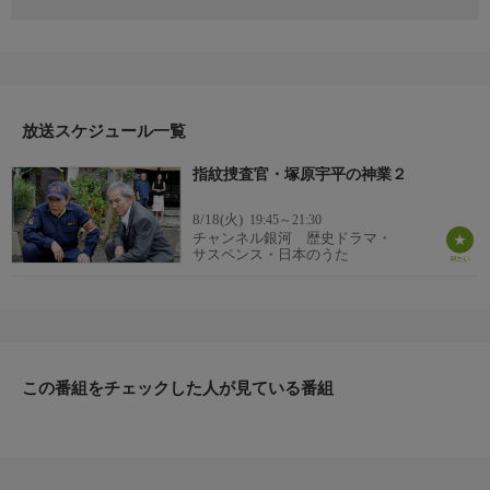
浅草・老舗和菓子店『扇庵』で誘拐事件が起きる。犯人の要求は
店の立ち退きだった。警察は犯人からの電話を逆探知し、使用し
た公衆電話を特定。指紋係の塚原宇平（橋爪功）が犯人の指紋を
割り出す。しかし、容疑者として浮上した闇金融業者・工藤啓吾
（真実一路）は自宅で殺害され、彼の仲間の神崎武夫（望月栄
希）も刺殺体で発見される。神崎は15年前、『扇庵』の従業員・
放送スケジュール一覧
佐竹勇治（羽場裕一）と強盗傷害事件を起こしていた…。
指紋捜査官・塚原宇平の神業２
出演者
橋爪功、中田喜子、浜田学、冨家規政、喜多嶋舞、羽場裕一、矢
8/18(火)
19:45～21:30
沢心、丸岡奨詞、真実一路、夏八木勲 ほか
チャンネル銀河 歴史ドラマ・
サスペンス・日本のうた
この番組をチェックした人が見ている番組