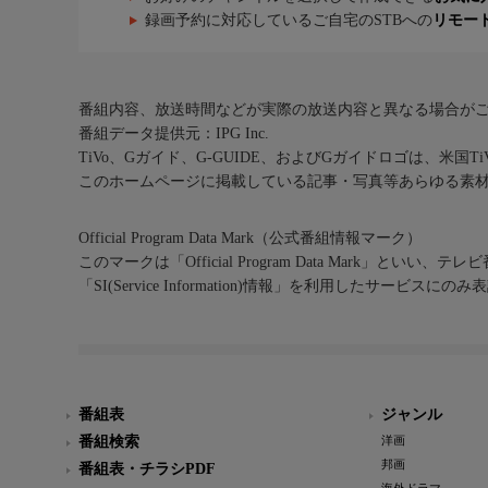
録画予約に対応しているご自宅のSTBへの
リモー
番組内容、放送時間などが実際の放送内容と異なる場合が
番組データ提供元：IPG Inc.
TiVo、Gガイド、G-GUIDE、およびGガイドロゴは、米国T
このホームページに掲載している記事・写真等あらゆる素
Official Program Data Mark（公式番組情報マーク）
このマークは「Official Program Data Mark」といい
「SI(Service Information)情報」を利用したサービ
番組表
ジャンル
番組検索
洋画
邦画
番組表・チラシPDF