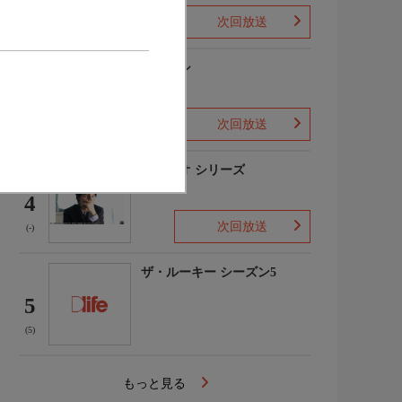
次回放送
(1)
下山メシ
3
次回放送
(-)
ガリレオ シリーズ
4
次回放送
(-)
ザ・ルーキー シーズン5
5
(5)
もっと見る