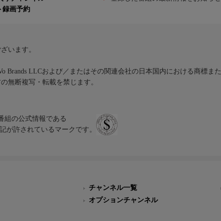
ト録画予約
ございます。
iVo Brands LLCおよび／またはその関連会社の日本国内における商標
材の無断複写・転載を禁じます。
、テレビ番組の公式情報である
スにのみ表記が許されているマークです。
チャンネル一覧
オプションチャンネル