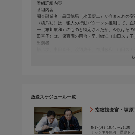
番組詳細内容
番組内容
闇金融業者・黒田徳馬（次田譲二）が血まみれの変
（橋爪功）は、犯人の行動パターンを推測して、血
一（布川敏和）のものと特定されたが、今度はその
田喜子）は、保育園の同僚・早川敏江（山田スミ子
出演者
橋爪功、中田喜子、渡辺典子、布川敏和、山田スミ
放送スケジュール一覧
指紋捜査官・塚原
8/17(月)
19:45～21:30
チャンネル銀河 歴史ドラ