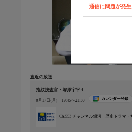
通信に問題が発生しま
直近の放送
指紋捜査官・塚原宇平１
カレンダー登録
8月17日(月)
19:45〜21:30
Ch.553
チャンネル銀河 歴史ドラマ・