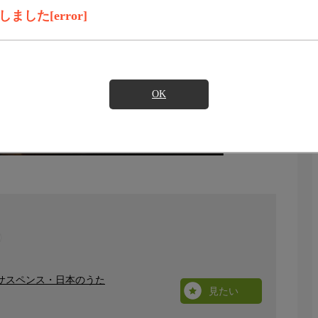
した[error]
OK
サスペンス・日本のうた
見たい