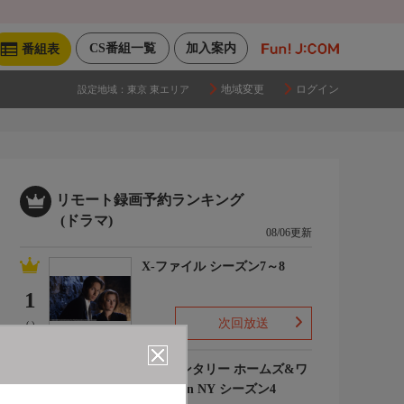
CS番組一覧
加入案内
番組表
地域変更
ログイン
設定地域：
東京 東エリア
リモート録画予約ランキング
(ドラマ)
08/06更新
X-ファイル シーズン7～8
1
次回放送
(-)
エレメンタリー ホームズ&ワ
トソン in NY シーズン4
2