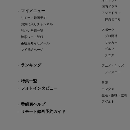
海外ドラマ
国内ドラマ
マイメニュー
アジアドラマ
リモート録画予約
韓流まつり
お気に入りチャンネル
スポーツ
見たい番組一覧
プロ野球
検索ワード登録
サッカー
番組お知らせメール
ゴルフ
マイ番組ページ
テニス
ランキング
アニメ・キッズ
ディズニー
特集一覧
音楽
フォトインタビュー
エンタメ
生活・趣味・教養
アダルト
番組表ヘルプ
リモート録画予約ガイド