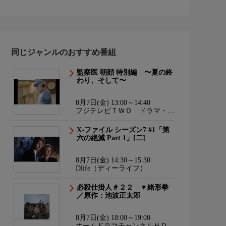
同じジャンルのおすすめ番組
監察医 朝顔 特別編 〜夏の終
わり、そして〜
8月7日(金) 13:00～14:40
フジテレビＴＷＯ ドラマ・ア
ニメ
X-ファイル シーズン7 #1「第
六の絶滅 Part 1」[二]
8月7日(金) 14:30～15:30
Dlife（ディーライフ）
必殺仕掛人＃２２ ▼緒形拳
／原作：池波正太郎
8月7日(金) 18:00～19:00
ホームドラマチャンネルＨＤ