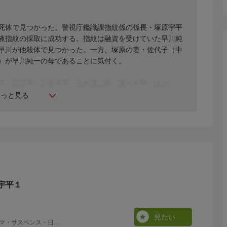
死体で見つかった。警視庁鑑識課指紋係の係長・塚原宇平
液指紋の採取に成功する。指紋は融資を受けていた早川純
早川が他殺体で見つかった。一方、塚原の妻・佐代子（中
）が早川純一の母であることに気付く。
子、浜田学、渋谷琴乃、石丸謙二郎、夏八木勲 ほか
もっと見る
宇平１
見たい
マ・サスペンス・日本