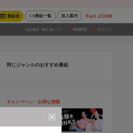
CS番組一覧
加入案内
番組表
地域変更
ログイン
設定地域：
東京 東エリア
同じジャンルのおすすめ番組
キャンペーン・お得な情報