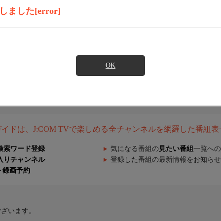
した[error]
OK
組ガイドは、J:COM TVで楽しめる全チャンネルを網羅した番組
検索ワード登録
気になる番組の
見たい番組
一覧への
入りチャンネル
登録した番組の最新情報をお知らせ
ト録画予約
ございます。