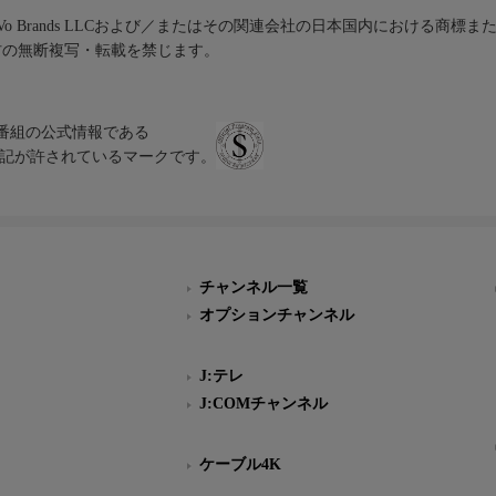
iVo Brands LLCおよび／またはその関連会社の日本国内における商標
材の無断複写・転載を禁じます。
、テレビ番組の公式情報である
スにのみ表記が許されているマークです。
チャンネル一覧
オプションチャンネル
J:テレ
J:COMチャンネル
ケーブル4K