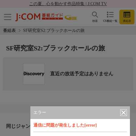
この夏、心を動かす作品特集 | J:COM TV
検索
CS番組一覧
番組表
番組表
SF研究室S2:ブラックホールの旅
SF研究室S2:ブラックホールの旅
直近の放送予定はありません
エラー
通信に問題が発生しました[error]
同じジャンルのおすすめ番組