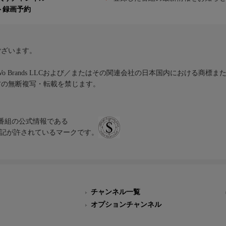
ト録画予約
ございます。
iVo Brands LLCおよび／またはその関連会社の日本国内における商標
材の無断複写・転載を禁じます。
、テレビ番組の公式情報である
スにのみ表記が許されているマークです。
チャンネル一覧
オプションチャンネル