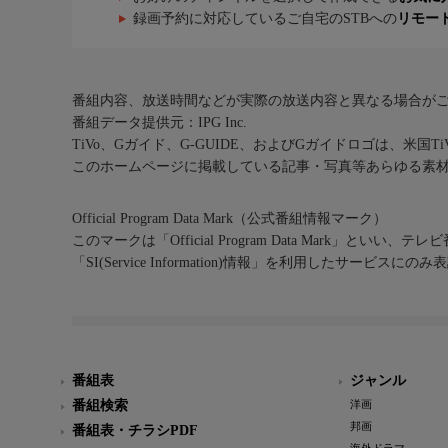
録画予約に対応しているご自宅のSTBへの
リモー
番組内容、放送時間などが実際の放送内容と異なる場合が
番組データ提供元：IPG Inc.
TiVo、Gガイド、G-GUIDE、およびGガイドロゴは、米国T
このホームページに掲載している記事・写真等あらゆる素
Official Program Data Mark（公式番組情報マーク）
このマークは「Official Program Data Mark」といい
「SI(Service Information)情報」を利用したサービ
番組表
ジャンル
番組検索
洋画
邦画
番組表・チラシPDF