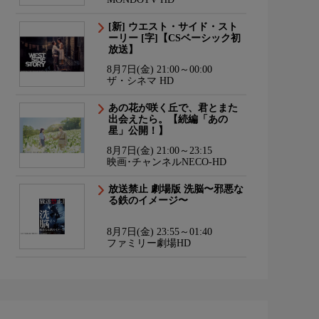
[新] ウエスト・サイド・スト
ーリー [字]【CSベーシック初
放送】
8月7日(金) 21:00～00:00
ザ・シネマ HD
あの花が咲く丘で、君とまた
出会えたら。【続編「あの
星」公開！】
8月7日(金) 21:00～23:15
映画･チャンネルNECO-HD
放送禁止 劇場版 洗脳〜邪悪な
る鉄のイメージ〜
8月7日(金) 23:55～01:40
ファミリー劇場HD