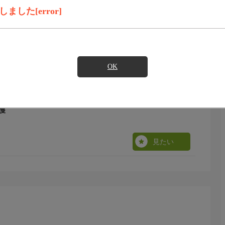
見たい
した[error]
OK
護
見たい