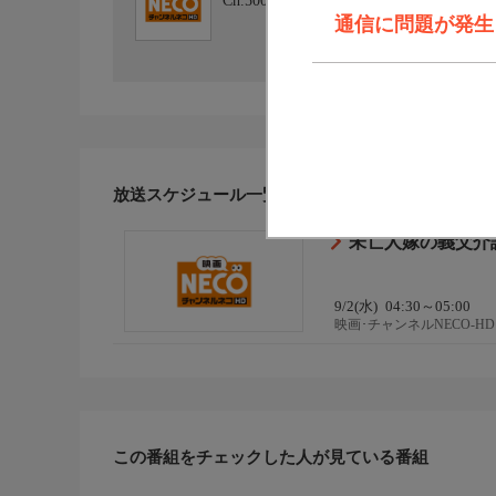
Ch.500
映画･チャンネルNECO-HD
通信に問題が発生しま
放送スケジュール一覧
未亡人嫁の義父介
9/2(水)
04:30～05:00
映画･チャンネルNECO-HD
この番組をチェックした人が見ている番組