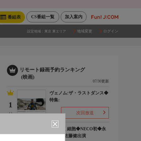
CS番組一覧
加入案内
番組表
地域変更
ログイン
設定地域：
東京 東エリア
リモート録画予約ランキング
(映画)
07/30更新
ヴェノム:ザ・ラストダンス◆
特集:
1
次回放送
(-)
はたらく細胞◆NECO初◆永
野芽郁 佐藤健出演
2