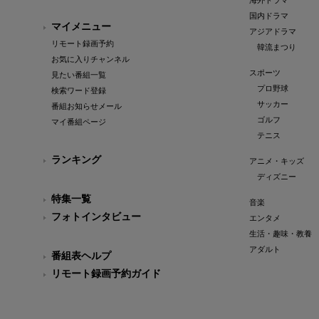
海外ドラマ
国内ドラマ
マイメニュー
アジアドラマ
リモート録画予約
韓流まつり
お気に入りチャンネル
スポーツ
見たい番組一覧
プロ野球
検索ワード登録
サッカー
番組お知らせメール
ゴルフ
マイ番組ページ
テニス
ランキング
アニメ・キッズ
ディズニー
特集一覧
音楽
フォトインタビュー
エンタメ
生活・趣味・教養
アダルト
番組表ヘルプ
リモート録画予約ガイド