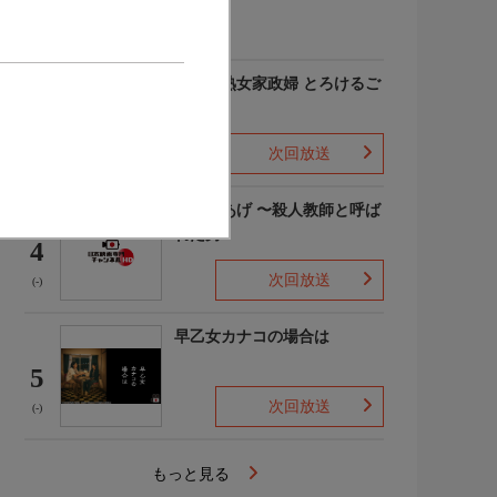
(-)
愛しの熟女家政婦 とろけるご
奉仕
3
次回放送
(-)
でっちあげ 〜殺人教師と呼ば
れた男
4
次回放送
(-)
早乙女カナコの場合は
5
次回放送
(-)
もっと見る