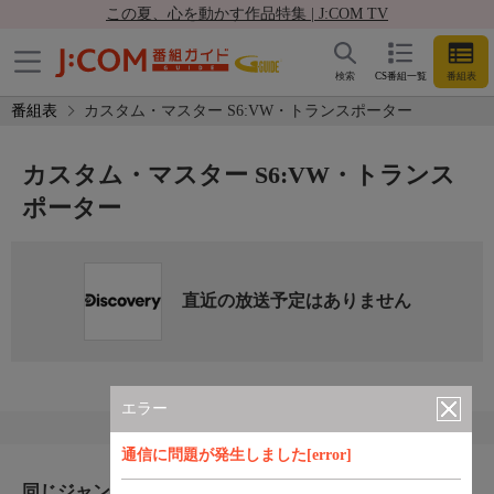
この夏、心を動かす作品特集 | J:COM TV
検索
CS番組一覧
番組表
番組表
カスタム・マスター S6:VW・トランスポーター
カスタム・マスター S6:VW・トランス
ポーター
直近の放送予定はありません
エラー
通信に問題が発生しました[error]
同じジャンルのおすすめ番組