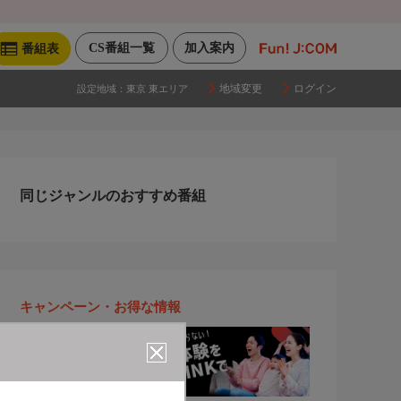
CS番組一覧
加入案内
番組表
地域変更
ログイン
設定地域：
東京 東エリア
同じジャンルのおすすめ番組
キャンペーン・お得な情報