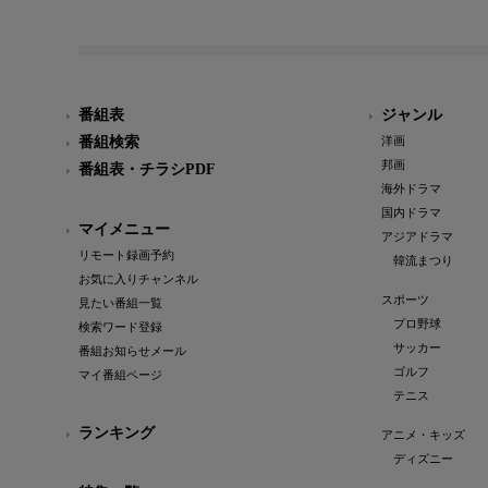
番組表
ジャンル
番組検索
洋画
邦画
番組表・チラシPDF
海外ドラマ
国内ドラマ
マイメニュー
アジアドラマ
リモート録画予約
韓流まつり
お気に入りチャンネル
スポーツ
見たい番組一覧
プロ野球
検索ワード登録
サッカー
番組お知らせメール
ゴルフ
マイ番組ページ
テニス
ランキング
アニメ・キッズ
ディズニー