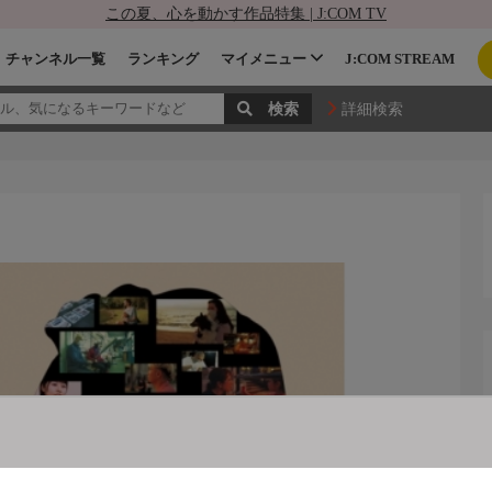
この夏、心を動かす作品特集 | J:COM TV
チャンネル一覧
ランキング
マイメニュー
J:COM STREAM
詳細検索