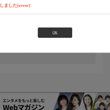
した[error]
OK
の放送予定はありません