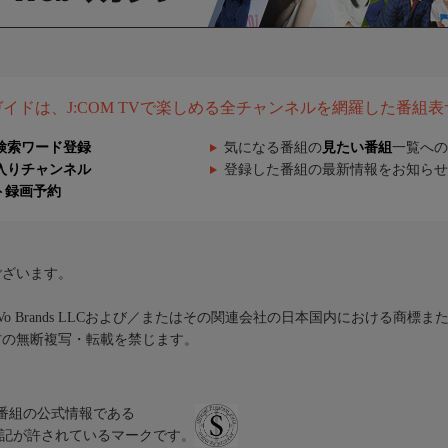
組ガイドは、J:COM TVで楽しめる全チャンネルを網羅した番組
検索ワード登録
気になる番組の
見たい番組
一覧への
入りチャンネル
登録した番組の最新情報をお知らせ
ト録画予約
ございます。
iVo Brands LLCおよび／またはその関連会社の日本国内における商標
材の無断複写・転載を禁じます。
、テレビ番組の公式情報である
スにのみ表記が許されているマークです。