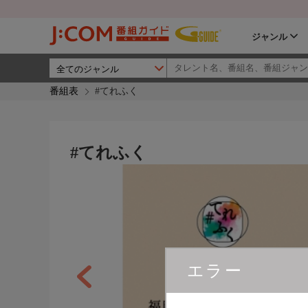
ジャンル
番組表
#てれふく
#てれふく
エラー