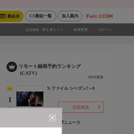
CS番組一覧
加入案内
番組表
地域変更
ログイン
設定地域：
東京 東エリア
リモート録画予約ランキング
(CATV)
08/06更新
X-ファイル シーズン7～8
1
次回放送
(-)
プロ野球ニュース
2