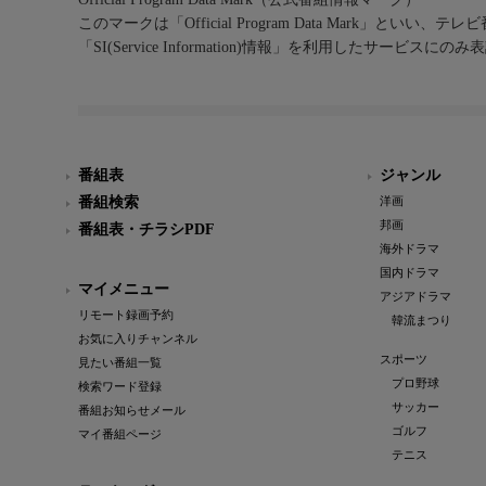
このマークは「Official Program Data Mark」といい
「SI(Service Information)情報」を利用したサービ
番組表
ジャンル
番組検索
洋画
邦画
番組表・チラシPDF
海外ドラマ
国内ドラマ
マイメニュー
アジアドラマ
リモート録画予約
韓流まつり
お気に入りチャンネル
スポーツ
見たい番組一覧
プロ野球
検索ワード登録
サッカー
番組お知らせメール
ゴルフ
マイ番組ページ
テニス