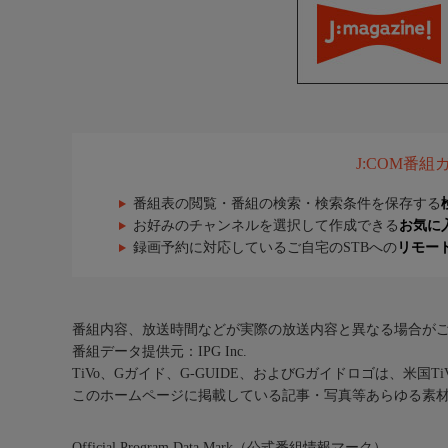
J:COM番
番組表の閲覧・番組の検索・検索条件を保存する
お好みのチャンネルを選択して作成できる
お気に
録画予約に対応しているご自宅のSTBへの
リモー
番組内容、放送時間などが実際の放送内容と異なる場合が
番組データ提供元：IPG Inc.
TiVo、Gガイド、G-GUIDE、およびGガイドロゴは、米国T
このホームページに掲載している記事・写真等あらゆる素
Official Program Data Mark（公式番組情報マーク）