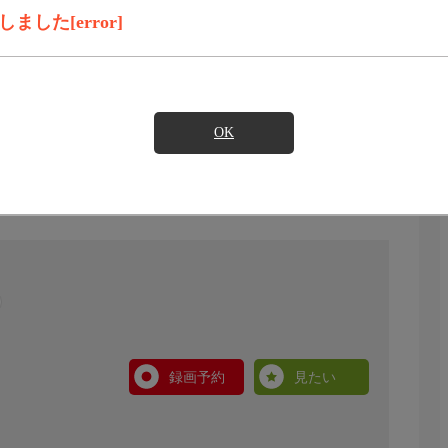
した[error]
OK
録画予約
見たい