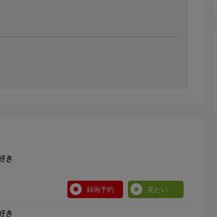
好き
録画予約
見たい
好き