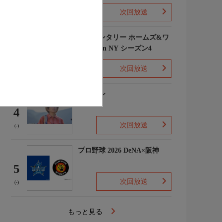
次回放送
(1)
エレメンタリー ホームズ&ワ
トソン in NY シーズン4
3
次回放送
(2)
下山メシ
4
次回放送
(-)
プロ野球 2026 DeNA×阪神
5
次回放送
(-)
もっと見る