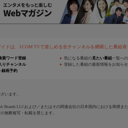
組ガイドは、J:COM TVで楽しめる全チャンネルを網羅した番組
検索ワード登録
気になる番組の
見たい番組
一覧への
入りチャンネル
登録した番組の最新情報をお知らせ
ト録画予約
ございます。
iVo Brands LLCおよび／またはその関連会社の日本国内における商標
材の無断複写・転載を禁じます。