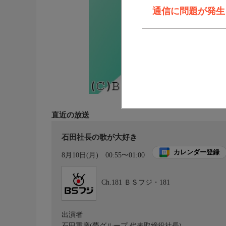
通信に問題が発生しま
直近の放送
石田社長の歌が大好き
カレンダー登録
8月10日(月)
00:55〜01:00
Ch.181
ＢＳフジ・181
出演者
石田重廣(夢グループ 代表取締役社長)