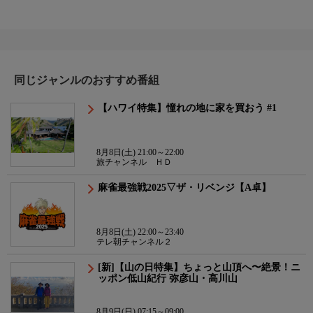
同じジャンルのおすすめ番組
【ハワイ特集】憧れの地に家を買おう #1
8月8日(土) 21:00～22:00
旅チャンネル ＨＤ
麻雀最強戦2025▽ザ・リベンジ【A卓】
8月8日(土) 22:00～23:40
テレ朝チャンネル２
[新]【山の日特集】ちょっと山頂へ〜絶景！ニ
ッポン低山紀行 弥彦山・高川山
8月9日(日) 07:15～09:00