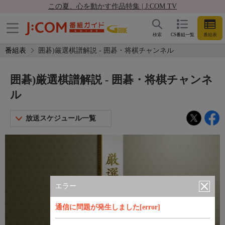
この夏、心を動かす作品特集 | J:COM TV
検索
CS番組一覧
番組表
番組表
囲碁)厳選棋譜解説 - 囲碁・将棋チャンネル
囲碁)厳選棋譜解説 - 囲碁・将棋チャンネ
ル
放送スケジュール一覧
エラー
通信に問題が発生しました[error]