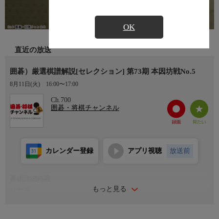
OK
直近の放送
囲碁）厳選棋譜解説[セレクション] 第73期 本因坊戦No.5
8月11日(火)
16:00〜17:00
Ch.700
囲碁・将棋チャンネル
カレンダー登録
アプリ視聴
放送前
番組詳細内容
もっと見る
リーグ
伊田篤史八段 vs 芝野虎丸七段
解 説：高尾紳路九段