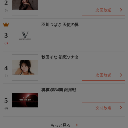
2
次回放送
(-)
羽川つばさ 天使の翼
3
(1)
秋田そな 初恋ソナタ
4
次回放送
(-)
将棋)第34期 銀河戦
5
次回放送
(6)
もっと見る