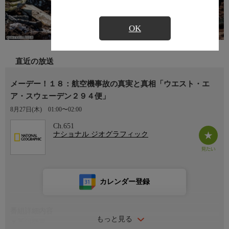
OK
直近の放送
メーデー！１８：航空機事故の真実と真相「ウエスト・エ
ア・スウェーデン２９４便」
8月27日(木)
01:00〜02:00
Ch.651
ナショナル ジオグラフィック
カレンダー登録
番組詳細内容
もっと見る
▼番組概要