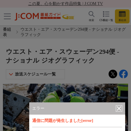
この夏、心を動かす作品特集 | J:COM TV
検索
CS番組一覧
番組表
番組
ウエスト・エア・スウェーデン294便 - ナショナル ジオグ
表
ラフィック
ウエスト・エア・スウェーデン294便 -
ナショナル ジオグラフィック
放送スケジュール一覧
エラー
通信に問題が発生しました[error]