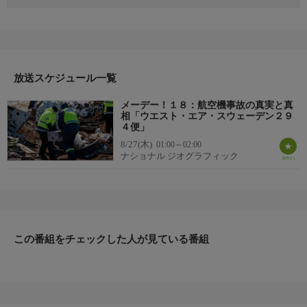
関係者の証言やインタビュー、再現ドラマ、最先端ＣＧなどを通
じて航空機事故の真相を解明する本作。今シーズンは錐もみ状態
で墜落し、その後に矛盾する証拠が見つかるスウェーデンの貨物
機。荒野に墜落したが、信じるには原因があまりに不吉なアフリ
カの旅客機。パキスタンの旅客機がカトマンズへの進入途中にヒ
放送スケジュール一覧
マラヤ山中で失踪、衝突コースの特定に取り組むネパールの調査
チームなどを取り上げ、航空機事故の真実と真相に迫る。
メーデー！１８：航空機事故の真実と真
▼エピソード内容
相「ウエスト・エア・スウェーデン２９
2016年1月8日。ノルウェーのオスロから北極圏のトロムソに向か
４便」
っていた貨物機がメーデーを発し、制御を乱してスウェーデン国
8/27(木)
01:00～02:00
ナショナル ジオグラフィック
境を越えた地点に墜落。翌日、墜落現場から壊れたブラックボッ
クスが発見され、乗員の遺体とともに回収される。懸命なデータ
回復の取り組みに成功したボイスレコーダーから聞こえてきた音
声は、混沌と混乱に満ちた恐ろしい状況だった。順調に飛行を続
けていた機内で、何が唐突に起こったのだろうか。
この番組をチェックした人が見ている番組