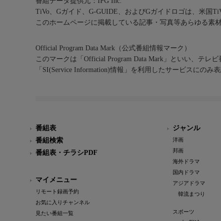
番組データ提供元：IPG Inc.
TiVo、Gガイド、G-GUIDE、およびGガイドロゴは、米国T
このホームページに掲載している記事・写真等あらゆる素
Official Program Data Mark（公式番組情報マーク）
このマークは「Official Program Data Mark」といい
「SI(Service Information)情報」を利用したサービ
番組表
ジャンル
番組検索
洋画
邦画
番組表・チラシPDF
海外ドラマ
国内ドラマ
マイメニュー
アジアドラマ
リモート録画予約
韓流まつり
お気に入りチャンネル
スポーツ
見たい番組一覧