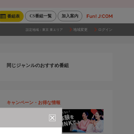
CS番組一覧
加入案内
番組表
地域変更
ログイン
設定地域：
東京 東エリア
同じジャンルのおすすめ番組
キャンペーン・お得な情報