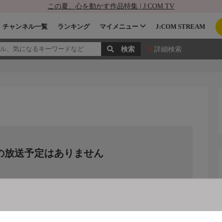
この夏、心を動かす作品特集 | J:COM TV
チャンネル一覧
ランキング
マイメニュー
J:COM STREAM
詳細検索
の放送予定はありません