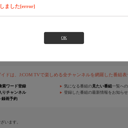
した[error]
OK
組ガイドは、J:COM TVで楽しめる全チャンネルを網羅した番組
検索ワード登録
気になる番組の
見たい番組
一覧への
入りチャンネル
登録した番組の最新情報をお知らせ
ト録画予約
ございます。