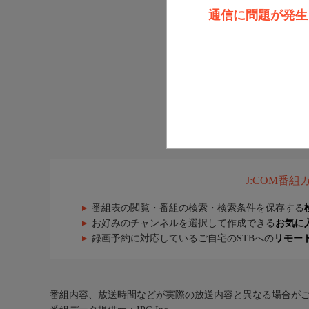
通信に問題が発生しま
J:COM番
番組表の閲覧・番組の検索・検索条件を保存する
お好みのチャンネルを選択して作成できる
お気に
録画予約に対応しているご自宅のSTBへの
リモー
番組内容、放送時間などが実際の放送内容と異なる場合が