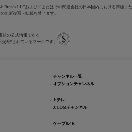
iVo Brands LLCおよび／またはその関連会社の日本国内における商標
材の無断複写・転載を禁じます。
、テレビ番組の公式情報である
スにのみ表記が許されているマークです。
チャンネル一覧
オプションチャンネル
J:テレ
J:COMチャンネル
ケーブル4K