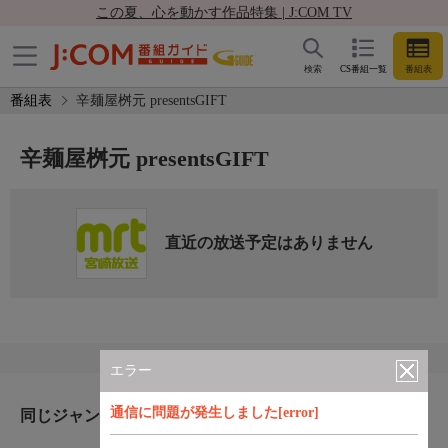
この夏、心を動かす作品特集 | J:COM TV
検索
CS番組一覧
番組表
番組表
辛麺屋桝元 presentsGIFT
辛麺屋桝元 presentsGIFT
直近の放送予定はありません
エラー
通信に問題が発生しました[error]
同じジャンルのおすすめ番組