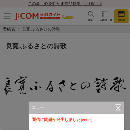
この夏、心を動かす作品特集 | J:COM TV
検索
CS番組一覧
番組表
番組表
良寛 ふるさとの詩歌
良寛 ふるさとの詩歌
エラー
通信に問題が発生しました[error]