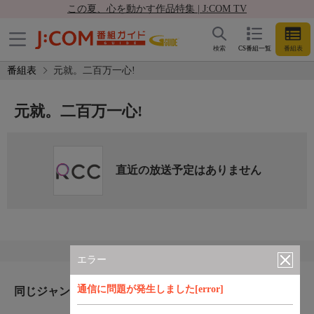
この夏、心を動かす作品特集 | J:COM TV
検索
CS番組一覧
番組表
番組表
元就。二百万一心!
元就。二百万一心!
直近の放送予定はありません
エラー
通信に問題が発生しました[error]
同じジャンルのおすすめ番組