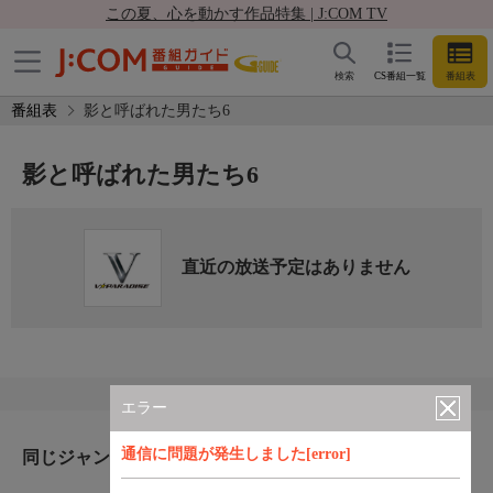
この夏、心を動かす作品特集 | J:COM TV
検索
CS番組一覧
番組表
番組表
影と呼ばれた男たち6
影と呼ばれた男たち6
直近の放送予定はありません
エラー
通信に問題が発生しました[error]
同じジャンルのおすすめ番組