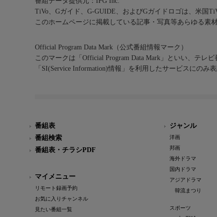
番組データ提供元：IPG Inc.
TiVo、Gガイド、G-GUIDE、およびGガイドロゴは、米国T
このホームページに掲載している記事・写真等あらゆる素
Official Program Data Mark（公式番組情報マーク）
このマークは「Official Program Data Mark」といい
「SI(Service Information)情報」を利用したサービ
番組表
ジャンル
番組検索
洋画
邦画
番組表・チラシPDF
海外ドラマ
国内ドラマ
マイメニュー
アジアドラマ
リモート録画予約
韓流まつり
お気に入りチャンネル
スポーツ
見たい番組一覧