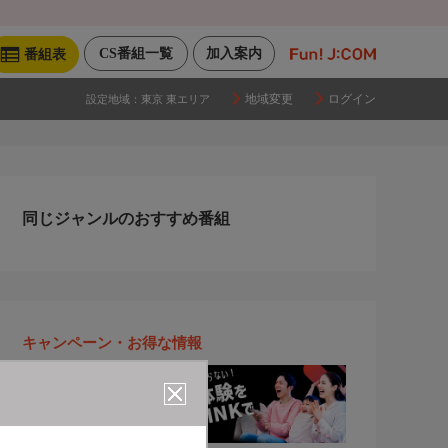
CS番組一覧
加入案内
番組表
地域変更
ログイン
設定地域：
東京 東エリア
同じジャンルのおすすめ番組
キャンペーン・お得な情報