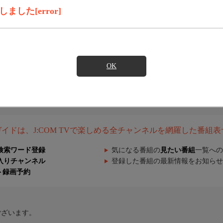
した[error]
OK
組ガイドは、J:COM TVで楽しめる全チャンネルを網羅した番組
検索ワード登録
気になる番組の
見たい番組
一覧への
入りチャンネル
登録した番組の最新情報をお知らせ
ト録画予約
ございます。