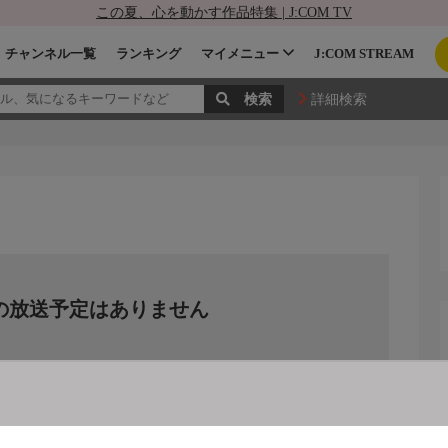
この夏、心を動かす作品特集 | J:COM TV
チャンネル一覧
ランキング
マイメニュー
J:COM STREAM
詳細検索
の放送予定はありません