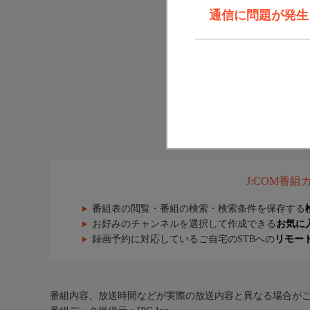
通信に問題が発生しま
J:COM番
番組表の閲覧・番組の検索・検索条件を保存する
お好みのチャンネルを選択して作成できる
お気に
録画予約に対応しているご自宅のSTBへの
リモー
番組内容、放送時間などが実際の放送内容と異なる場合が