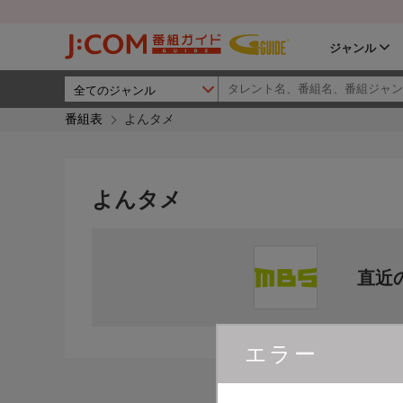
ジャンル
番組表
よんタメ
よんタメ
直近
エラー