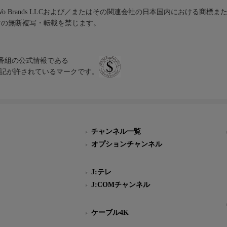
iVo Brands LLCおよび／またはその関連会社の日本国内における商標
材の無断複写・転載を禁じます。
、テレビ番組の公式情報である
スにのみ表記が許されているマークです。
チャンネル一覧
オプションチャンネル
J:テレ
J:COMチャンネル
ケーブル4K