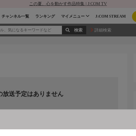
この夏、心を動かす作品特集 | J:COM TV
チャンネル一覧
ランキング
マイメニュー
J:COM STREAM
詳細検索
の放送予定はありません