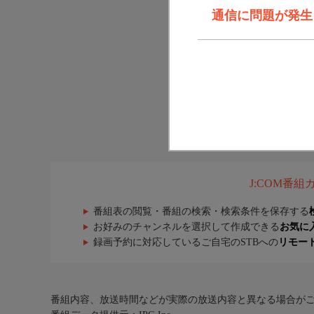
通信に問題が発生しま
J:COM番
番組表の閲覧・番組の検索・検索条件を保存する
お好みのチャンネルを選択して作成できる
お気に
録画予約に対応しているご自宅のSTBへの
リモー
番組内容、放送時間などが実際の放送内容と異なる場合が