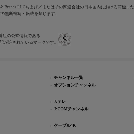
iVo Brands LLCおよび／またはその関連会社の日本国内における商標
材の無断複写・転載を禁じます。
、テレビ番組の公式情報である
スにのみ表記が許されているマークです。
チャンネル一覧
オプションチャンネル
J:テレ
J:COMチャンネル
ケーブル4K