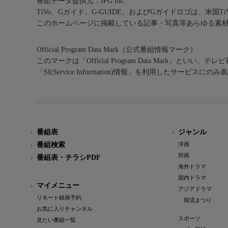
番組データ提供元：IPG Inc.
TiVo、Gガイド、G-GUIDE、およびGガイドロゴは、米国T
このホームページに掲載している記事・写真等あらゆる素
Official Program Data Mark（公式番組情報マーク）
このマークは「Official Program Data Mark」といい
「SI(Service Information)情報」を利用したサービ
番組表
ジャンル
番組検索
洋画
邦画
番組表・チラシPDF
海外ドラマ
国内ドラマ
マイメニュー
アジアドラマ
リモート録画予約
韓流まつり
お気に入りチャンネル
スポーツ
見たい番組一覧