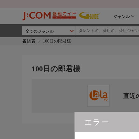
ジャンル
番組表
100日の郎君様
100日の郎君様
直近
エラー