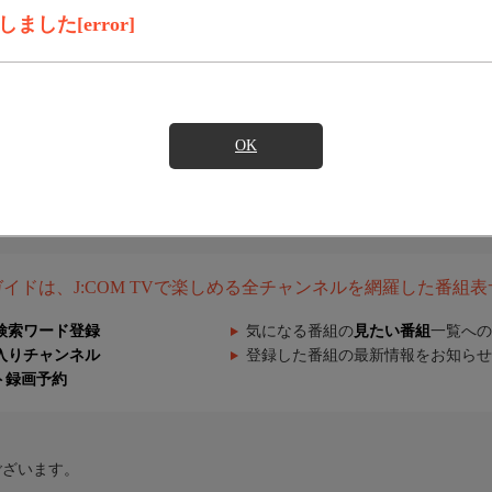
した[error]
OK
組ガイドは、J:COM TVで楽しめる全チャンネルを網羅した番組
検索ワード登録
気になる番組の
見たい番組
一覧への
入りチャンネル
登録した番組の最新情報をお知らせ
ト録画予約
ございます。