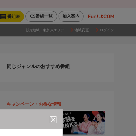
CS番組一覧
加入案内
番組表
地域変更
ログイン
設定地域：
東京 東エリア
同じジャンルのおすすめ番組
キャンペーン・お得な情報