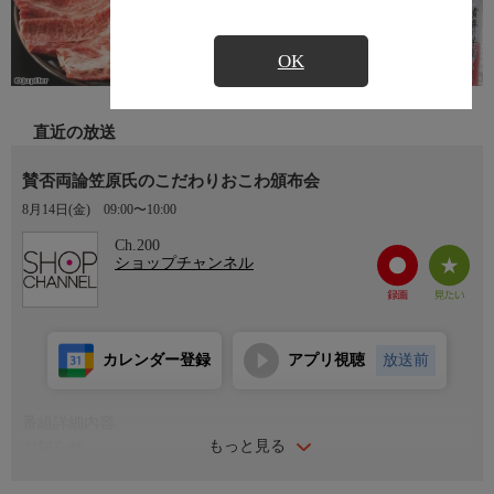
OK
直近の放送
賛否両論笠原氏のこだわりおこわ頒布会
8月14日(金)
09:00〜10:00
Ch.200
ショップチャンネル
カレンダー登録
アプリ視聴
放送前
番組詳細内容
もっと見る
お知らせ
日本初のショッピング専門チャンネルとして1996年にスタート。