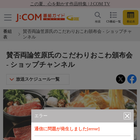
この夏、心を動かす作品特集 | J:COM TV
検索
CS番組一覧
番組表
番組
賛否両論笠原氏のこだわりおこわ頒布会 - ショップチャ
表
ンネル
賛否両論笠原氏のこだわりおこわ頒布会
- ショップチャンネル
放送スケジュール一覧
エラー
通信に問題が発生しました[error]