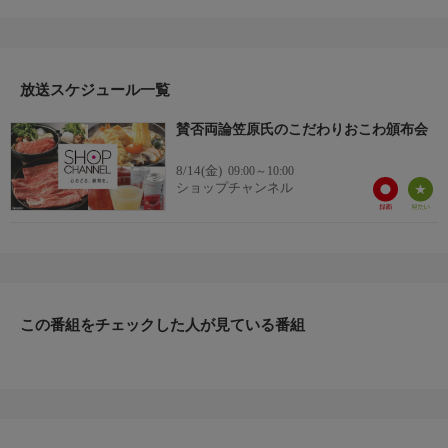
ファッション、ビューティー、ホームグッズ、グルメなど、バイ
ヤーが厳選した商品を24時間ご紹介。世界中の逸品に出会う喜び
を生放送ならではの臨場感と一緒にお楽しみください。
＊ライブ放送につき、番組および商品内容に変更が生じる場合も
放送スケジュール一覧
ございます。
賛否両論笠原氏のこだわりおこわ頒布会
ＨＰ：https://www.shopch.jp
8/14(金)
09:00～10:00
ショップチャンネル
この番組をチェックした人が見ている番組