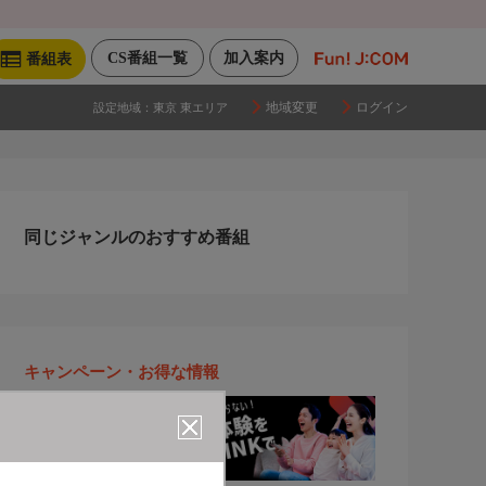
CS番組一覧
加入案内
番組表
地域変更
ログイン
設定地域：
東京 東エリア
同じジャンルのおすすめ番組
キャンペーン・お得な情報