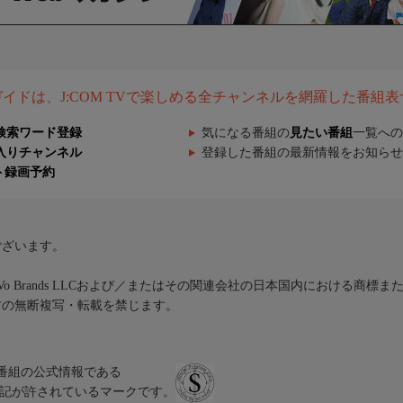
組ガイドは、J:COM TVで楽しめる全チャンネルを網羅した番組
検索ワード登録
気になる番組の
見たい番組
一覧への
入りチャンネル
登録した番組の最新情報をお知らせ
ト録画予約
ございます。
iVo Brands LLCおよび／またはその関連会社の日本国内における商標
材の無断複写・転載を禁じます。
、テレビ番組の公式情報である
スにのみ表記が許されているマークです。