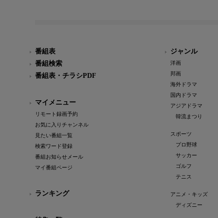
番組表
ジャンル
番組検索
洋画
邦画
番組表・チラシPDF
海外ドラマ
国内ドラマ
マイメニュー
アジアドラマ
リモート録画予約
韓流まつり
お気に入りチャンネル
スポーツ
見たい番組一覧
プロ野球
検索ワード登録
サッカー
番組お知らせメール
ゴルフ
マイ番組ページ
テニス
ランキング
アニメ・キッズ
ディズニー