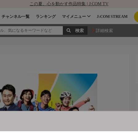
この夏、心を動かす作品特集 | J:COM TV
チャンネル一覧
ランキング
マイメニュー
J:COM STREAM
詳細検索