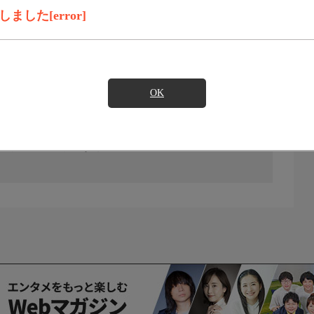
した[error]
OK
の放送予定はありません