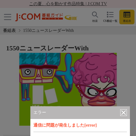
この夏、心を動かす作品特集 | J:COM TV
検索
CS番組一覧
番組表
番組表
1550ニュースレーダーWith
1550ニュースレーダーWith
エラー
通信に問題が発生しました[error]