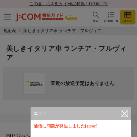
この夏、心を動かす作品特集 | J:COM TV
検索
CS番組一覧
番組表
番組表
美しきイタリア車 ランチア・フルヴィア
美しきイタリア車 ランチア・フルヴィ
ア
直近の放送予定はありません
エラー
通信に問題が発生しました[error]
同じジャンルのおすすめ番組