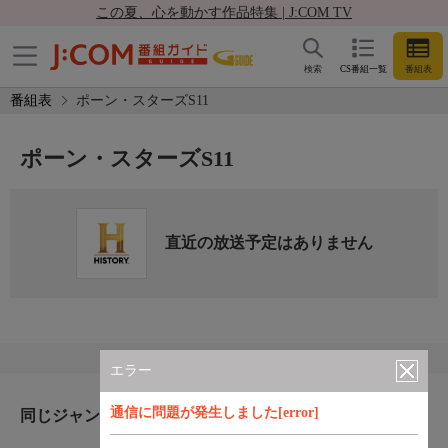
この夏、心を動かす作品特集 | J:COM TV
検索
CS番組一覧
番組表
番組表
ポーン・スターズS11
ポーン・スターズS11
直近の放送予定はありません
エラー
通信に問題が発生しました[error]
同じジャンルのおすすめ番組