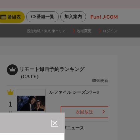
CS番組一覧
加入案内
番組表
地域変更
ログイン
設定地域：
東京 東エリア
リモート録画予約ランキング
(CATV)
08/06更新
X-ファイル シーズン7～8
1
次回放送
(-)
プロ野球ニュース
2