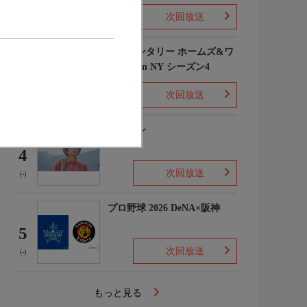
次回放送
(1)
エレメンタリー ホームズ&ワ
トソン in NY シーズン4
3
次回放送
(2)
下山メシ
4
次回放送
(-)
プロ野球 2026 DeNA×阪神
5
次回放送
(-)
もっと見る