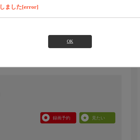
した[error]
OK
録画予約
見たい