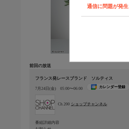
通信に問題が発生しま
前回の放送
フランス発レースブランド ソルティス
カレンダー登録
7月24日(金)
05:00〜06:00
Ch.200
ショップチャンネル
番組詳細内容
お知らせ