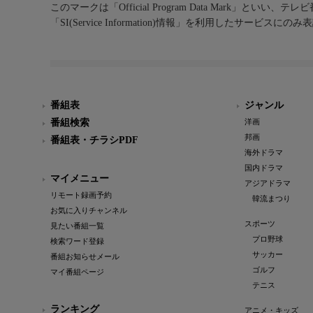
このマークは「Official Program Data Mark」といい
「SI(Service Information)情報」を利用したサービ
番組表
ジャンル
番組検索
洋画
邦画
番組表・チラシPDF
海外ドラマ
国内ドラマ
マイメニュー
アジアドラマ
リモート録画予約
韓流まつり
お気に入りチャンネル
スポーツ
見たい番組一覧
プロ野球
検索ワード登録
サッカー
番組お知らせメール
ゴルフ
マイ番組ページ
テニス
ランキング
アニメ・キッズ