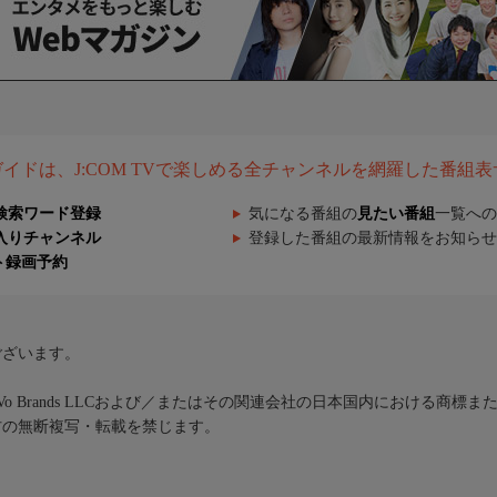
組ガイドは、J:COM TVで楽しめる全チャンネルを網羅した番組
検索ワード登録
気になる番組の
見たい番組
一覧への
入りチャンネル
登録した番組の最新情報をお知らせ
ト録画予約
ございます。
iVo Brands LLCおよび／またはその関連会社の日本国内における商標
材の無断複写・転載を禁じます。