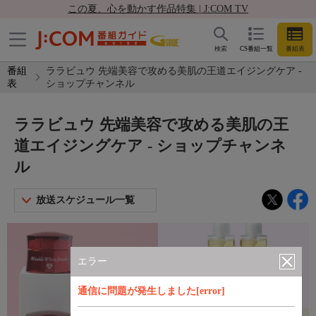
この夏、心を動かす作品特集 | J:COM TV
検索
CS番組一覧
番組表
番組
ララビュウ 先端美容で攻める美肌の王道エイジングケア -
表
ショップチャンネル
ララビュウ 先端美容で攻める美肌の王
道エイジングケア - ショップチャンネ
ル
放送スケジュール一覧
エラー
通信に問題が発生しました[error]