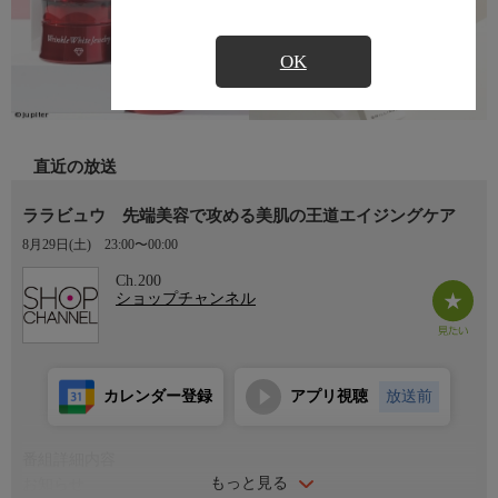
OK
直近の放送
ララビュウ 先端美容で攻める美肌の王道エイジングケア
8月29日(土)
23:00〜00:00
Ch.200
ショップチャンネル
カレンダー登録
アプリ視聴
放送前
番組詳細内容
もっと見る
お知らせ