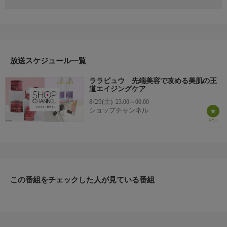
日本初のショッピング専門チャンネルとして1996年にスタート。
ファッション、ビューティー、ホームグッズ、グルメなど、バイ
ヤーが厳選した商品を24時間ご紹介。世界中の逸品に出会う喜び
を生放送ならではの臨場感と一緒にお楽しみください。
＊ライブ放送につき、番組および商品内容に変更が生じる場合も
放送スケジュール一覧
ございます。
ララビュウ 先端美容で攻める美肌の王
ＨＰ：https://www.shopch.jp
道エイジングケア
8/29(土)
23:00～00:00
ショップチャンネル
この番組をチェックした人が見ている番組