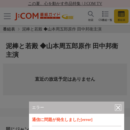
この夏、心を動かす作品特集 | J:COM TV
検索
CS番組一覧
番組表
番組表
泥棒と若殿 ◆山本周五郎原作 田中邦衛主演
泥棒と若殿 ◆山本周五郎原作 田中邦衛
主演
直近の放送予定はありません
エラー
通信に問題が発生しました[error]
同じジャンルのおすすめ番組