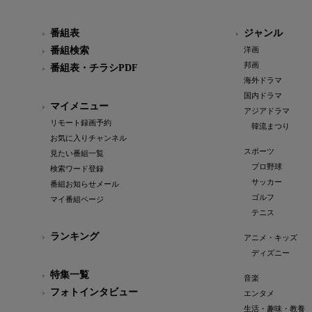
番組表
ジャンル
番組検索
洋画
邦画
番組表・チラシPDF
海外ドラマ
国内ドラマ
マイメニュー
アジアドラマ
リモート録画予約
韓流まつり
お気に入りチャンネル
スポーツ
見たい番組一覧
プロ野球
検索ワード登録
サッカー
番組お知らせメール
ゴルフ
マイ番組ページ
テニス
ランキング
アニメ・キッズ
ディズニー
特集一覧
音楽
フォトインタビュー
エンタメ
生活・趣味・教養