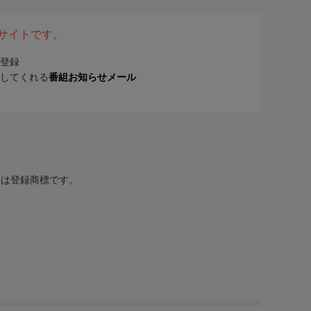
表サイトです。
登録
してくれる
番組お知らせメール
または登録商標です。