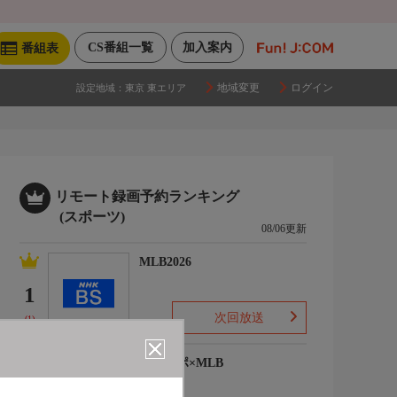
CS番組一覧
加入案内
番組表
地域変更
ログイン
設定地域：
東京 東エリア
リモート録画予約ランキング
(スポーツ)
08/06更新
MLB2026
1
次回放送
(1)
ワースポ×MLB
2