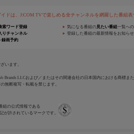
組ガイドは、J:COM TVで楽しめる全チャンネルを網羅した番組
検索ワード登録
気になる番組の
見たい番組
一覧への
入りチャンネル
登録した番組の最新情報をお知らせ
ト録画予約
ございます。
iVo Brands LLCおよび／またはその関連会社の日本国内における商標
材の無断複写・転載を禁じます。
、テレビ番組の公式情報である
スにのみ表記が許されているマークです。