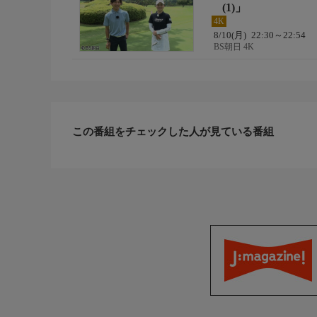
(1)」
＜番組ホームページはこちら！＞
4K
https://www.bs-asahi.co.jp/golfjo-tanbo/
8/10(月)
22:30～22:54
BS朝日 4K
制作
【制作】BS朝日
【制作協力】文化工房
※この番組は２Ｋをアップコンバートした番組です
この番組をチェックした人が見ている番組