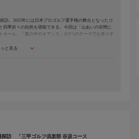
探訪。2025年には日本プロゴルフ選手権の舞台となったコ
と四季折々の自然を堪能できる。今回は「山あいの谷間に
トホール」「森の中のオアシス」の3つのテーマでお送りす
もっと見る
戦略性に富む、絶景が見える、食事がおいしいなど、その魅
たい！プレーをしてみたい「あのゴルフ場」「あの名コー
がら、特徴的なホール、設計の極意、練習場などゴルフ場
フ場探訪 「三甲ゴルフ倶楽部 谷汲コース