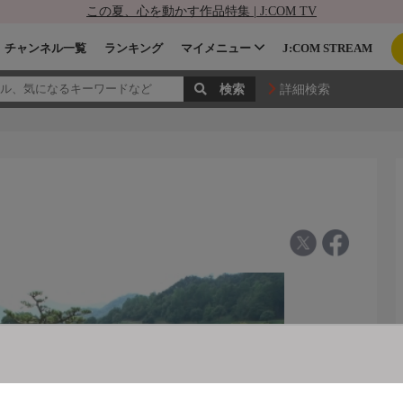
この夏、心を動かす作品特集 | J:COM TV
チャンネル一覧
ランキング
マイメニュー
J:COM STREAM
詳細検索