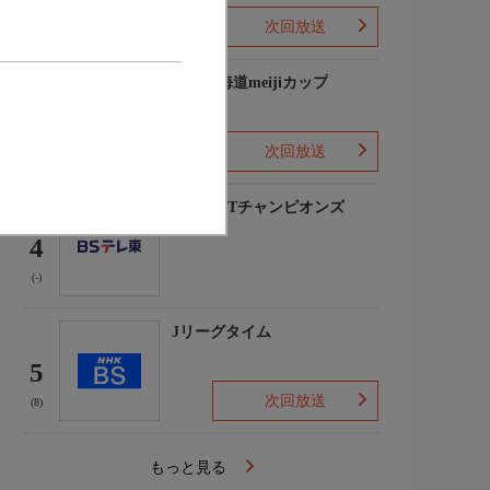
次回放送
(3)
2026北海道meijiカップ
3
次回放送
(-)
卓球WTTチャンピオンズ
4
(-)
Jリーグタイム
5
次回放送
(8)
もっと見る