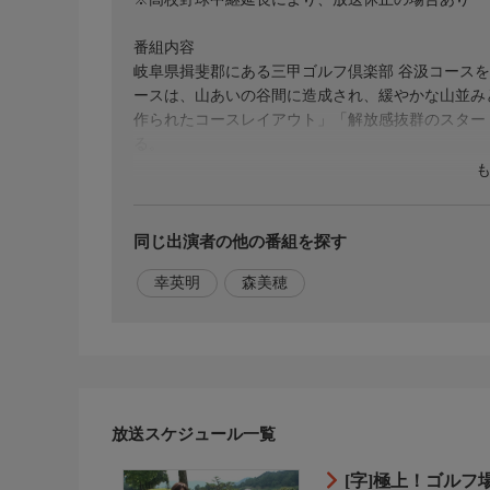
番組内容
岐阜県揖斐郡にある三甲ゴルフ倶楽部 谷汲コースを
ースは、山あいの谷間に造成され、緩やかな山並み
作られたコースレイアウト」「解放感抜群のスター
る。
出演者
幸英明、森美穂（プロゴルファー）
同じ出演者の他の番組を探す
初回放送日
幸英明
森美穂
2026/8/10
番組概要
日本には2200を超えるゴルフ場がある。コースが
力は一言では語りつくせない！番組では一度は行き
ス」を訪問。無類のゴルフ好きがプレーを楽しみな
のさまざまな魅力を深掘りする！
放送スケジュール一覧
[字]極上！ゴル
番組ホームページ