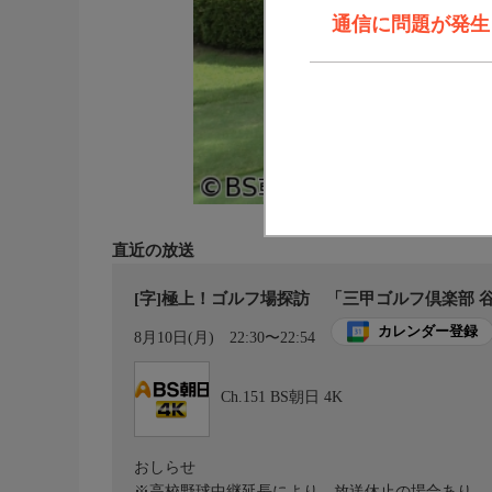
通信に問題が発生しま
直近の放送
[字]極上！ゴルフ場探訪 「三甲ゴルフ倶楽部 谷
カレンダー登録
8月10日(月)
22:30〜22:54
Ch.151
BS朝日 4K
おしらせ
※高校野球中継延長により、放送休止の場合あり