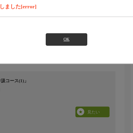
した[error]
OK
汲コース(1)」
見たい