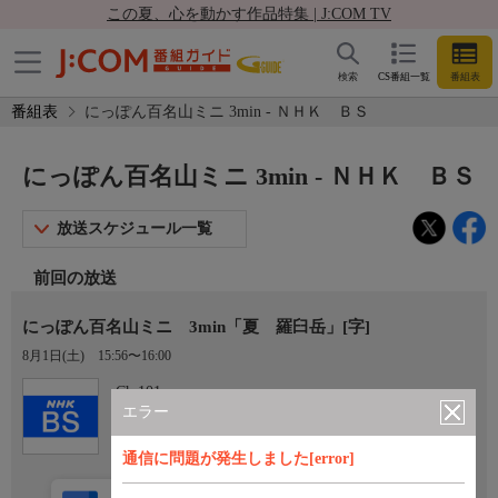
この夏、心を動かす作品特集 | J:COM TV
検索
CS番組一覧
番組表
番組表
にっぽん百名山ミニ 3min - ＮＨＫ ＢＳ
にっぽん百名山ミニ 3min - ＮＨＫ ＢＳ
放送スケジュール一覧
前回の放送
にっぽん百名山ミニ 3min「夏 羅臼岳」[字]
8月1日(土)
15:56〜16:00
Ch.101
ＮＨＫ ＢＳ
エラー
通信に問題が発生しました[error]