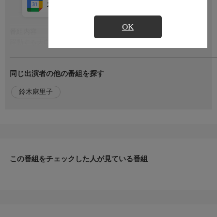
カレンダー登録
アプリ視聴
放送中
OK
番組内容
もっと見る
躍動する大自然に出会える羅臼岳の山旅!7月上旬、羅臼温泉にあ
る登山口からスタート!鮮やかな黄色のキビタキや子育てに忙し
いアカゲラなどが暮らす森を進む。火山から噴き出した硫黄が流
同じ出演者の他の番組を探す
れる白い川を渡り、お花畑を越え登っていく。ハイマツ帯は、松
ぼっくりが大好物のエゾシマリスの住処だ。ゴツゴツした溶岩の
鈴木麻里子
岩場の登り、羅臼岳の山頂を極める!東に続く知床連山の山並み
を望む。案内するのは、動物写真家の石井輝章さん。
出演者
【出演】石井輝章,【語り】鈴木麻里子
この番組をチェックした人が見ている番組