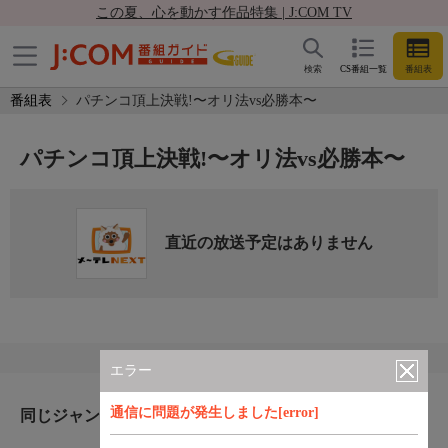
この夏、心を動かす作品特集 | J:COM TV
検索
CS番組一覧
番組表
番組表
パチンコ頂上決戦!〜オリ法vs必勝本〜
パチンコ頂上決戦!〜オリ法vs必勝本〜
直近の放送予定はありません
エラー
通信に問題が発生しました[error]
同じジャンルのおすすめ番組