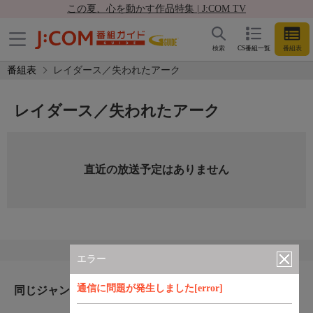
この夏、心を動かす作品特集 | J:COM TV
検索
CS番組一覧
番組表
番組表
レイダース／失われたアーク
レイダース／失われたアーク
直近の放送予定はありません
エラー
通信に問題が発生しました[error]
同じジャンルのおすすめ番組