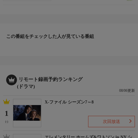
【話数】
全8話
【視聴制限】
-
この番組をチェックした人が見ている番組
リモート録画予約ランキング
(ドラマ)
08/06更新
X-ファイル シーズン7～8
1
次回放送
(-)
エレメンタリー ホームズ&ワトソン in NY シ