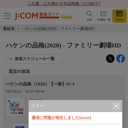
この夏、心を動かす作品特集 | J:COM TV
検索
CS番組一覧
番組表
番組表
ハケンの品格(2020) - ファミリー劇場HD
ハケンの品格(2020) - ファミリー劇場HD
放送スケジュール一覧
直近の放送
ハケンの品格（2020）【一挙】#1-4
9月5日(土)
20:55〜00:40
Ch.558
ファミリー劇場HD
エラー
通信に問題が発生しました[error]