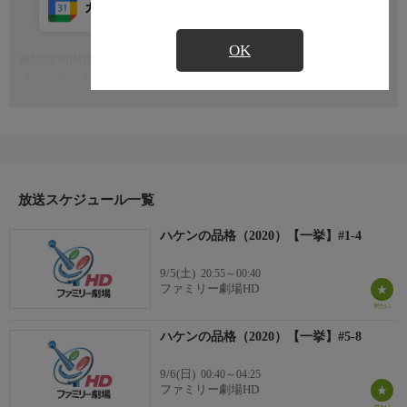
カレンダー登録
アプリ視聴
放送前
OK
番組詳細内容
もっと見る
【あらすじ】
かつての勢いを失った東京・丸の内にある老舗の食品商社「Ｓ＆
Ｆ」。営業企画課の課長になった里中賢介（小泉孝太郎）は、伝
説のスーパーハケン・大前春子（篠原涼子）を呼ぶことに。旭川
支社の支社長補佐・東海林武（大泉洋）は春子との再会に感激す
るが、相変わらず完全に無視される。だがその頃、社内では社員
によるハケンへのセクハラが行われていた・・・。
放送スケジュール一覧
【スタッフ】
ハケンの品格（2020）【一挙】#1-4
【脚本】：中園ミホ ほか 【演出】：佐藤東弥、丸谷俊平
【キャスト】
9/5(土)
20:55～00:40
【出演】：篠原涼子、小泉孝太郎、勝地涼、杉野遥亮、吉谷彩
ファミリー劇場HD
子、山本舞香、中村海人（Travis Japan）、上地雄輔、塚地武雅、
大泉洋、伊東四朗
ハケンの品格（2020）【一挙】#5-8
【サブタイトル】
『#1-4』
9/6(日)
00:40～04:25
【放送・製作】
ファミリー劇場HD
2020年初放送