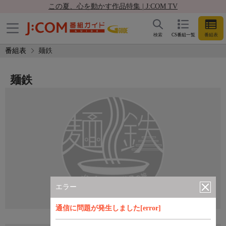
この夏、心を動かす作品特集 | J:COM TV
検索
CS番組一覧
番組表
番組表
麺鉄
麺鉄
エラー
通信に問題が発生しました[error]