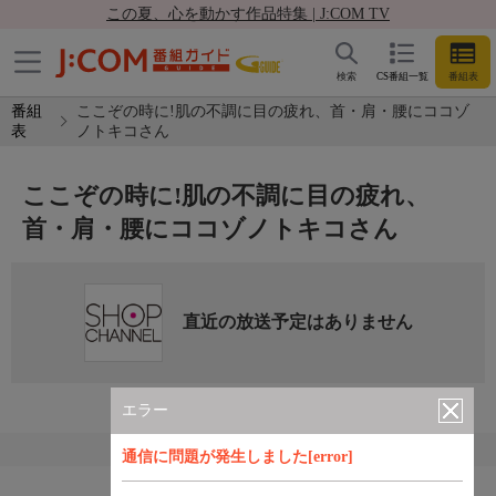
この夏、心を動かす作品特集 | J:COM TV
検索
CS番組一覧
番組表
番組
ここぞの時に!肌の不調に目の疲れ、首・肩・腰にココゾ
表
ノトキコさん
ここぞの時に!肌の不調に目の疲れ、
首・肩・腰にココゾノトキコさん
直近の放送予定はありません
エラー
通信に問題が発生しました[error]