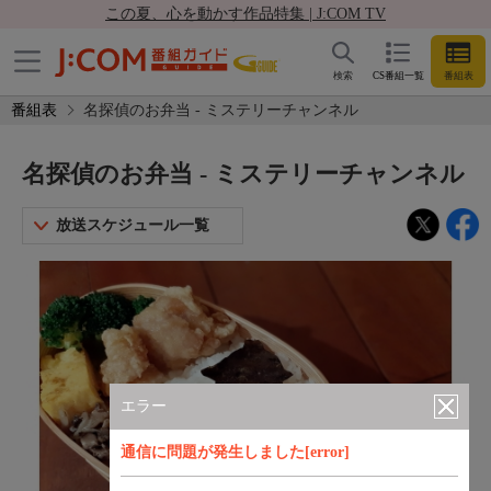
この夏、心を動かす作品特集 | J:COM TV
検索
CS番組一覧
番組表
番組表
名探偵のお弁当 - ミステリーチャンネル
名探偵のお弁当 - ミステリーチャンネル
放送スケジュール一覧
エラー
通信に問題が発生しました[error]