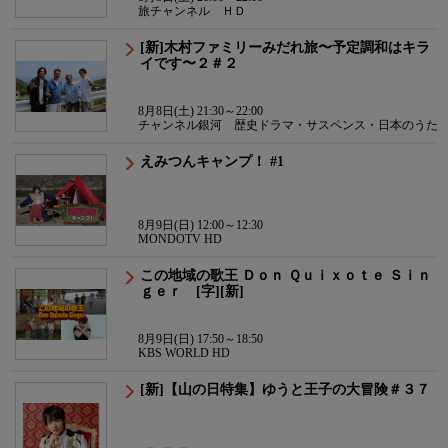
旅チャンネル ＨＤ
[新]木村ファミリーみだれ旅〜予定調和はキラ
イです〜２＃２
8月8日(土) 21:30～22:00
チャンネル銀河 歴史ドラマ・サスペンス・日本のうた
えみつんキャンプ！ #1
8月9日(日) 12:00～12:30
MONDOTV HD
この地域の歌王 Ｄｏｎ Ｑｕｉｘｏｔｅ Ｓｉｎ
ｇｅｒ [字][新]
8月9日(日) 17:50～18:50
KBS WORLD HD
[新]【山の日特集】ゆうと王子の大冒険＃３７