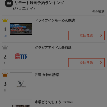
リモート録画予約ランキング
(バラエティ)
08/06更新
ドライブインらーめん探訪
1
次回放送
(2)
グラビアアイドル最前線!
2
次回放送
(-)
谷碧 女神の誘惑
3
(-)
水曜どうでしょうPremier