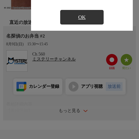
OK
直近の放送
名探偵のお弁当 #2
8月9日(日)
15:30〜15:45
Ch.560
ミステリーチャンネル
カレンダー登録
アプリ視聴
放送前
番組詳細内容
もっと見る
【番組詳細】
シャーロック・ホームズの「海軍条約文書」で登場する、当時の
英国で実際に食べられていたヴィクトリア時代のチキンカレーを
再現する。また、これを醍醐が持ち運びしやすいようにカレー餃
子弁当にアレンジ！どんな餃子になるのか？