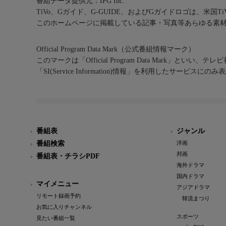
番組データ提供元：IPG Inc.
TiVo、Gガイド、G-GUIDE、およびGガイドロゴは、米国T
このホームページに掲載している記事・写真等あらゆる素
Official Program Data Mark（公式番組情報マーク）
このマークは「Official Program Data Mark」といい
「SI(Service Information)情報」を利用したサービ
番組表
ジャンル
番組検索
洋画
邦画
番組表・チラシPDF
海外ドラマ
国内ドラマ
マイメニュー
アジアドラマ
リモート録画予約
韓流まつり
お気に入りチャンネル
スポーツ
見たい番組一覧