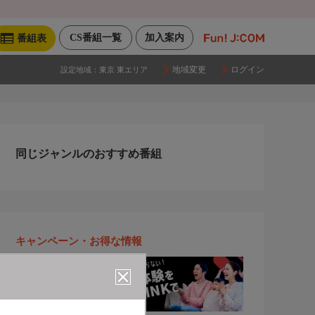
CS番組一覧
加入案内
番組表
地域変更
ログイン
設定地域：
東京 東エリア
同じジャンルのおすすめ番組
キャンペーン・お得な情報