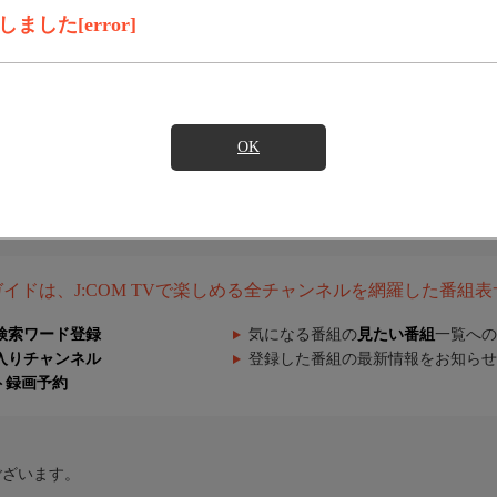
した[error]
OK
組ガイドは、J:COM TVで楽しめる全チャンネルを網羅した番組
検索ワード登録
気になる番組の
見たい番組
一覧への
入りチャンネル
登録した番組の最新情報をお知らせ
ト録画予約
ございます。