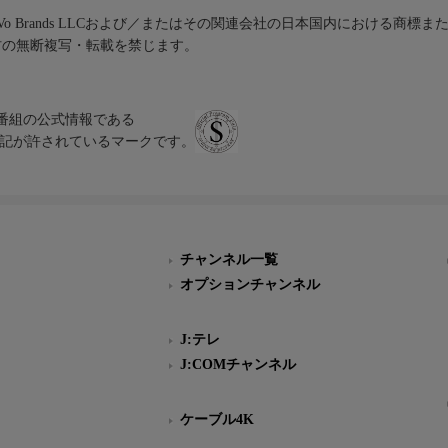
iVo Brands LLCおよび／またはその関連会社の日本国内における商標
材の無断複写・転載を禁じます。
、テレビ番組の公式情報である
スにのみ表記が許されているマークです。
チャンネル一覧
オプションチャンネル
J:テレ
J:COMチャンネル
ケーブル4K