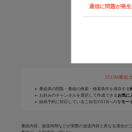
通信に問題が発生しま
J:COM番
番組表の閲覧・番組の検索・検索条件を保存する
お好みのチャンネルを選択して作成できる
お気に
録画予約に対応しているご自宅のSTBへの
リモー
番組内容、放送時間などが実際の放送内容と異なる場合が