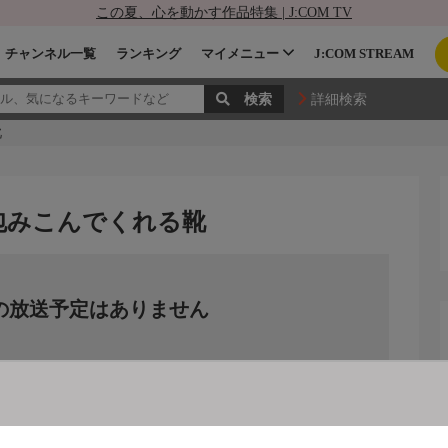
この夏、心を動かす作品特集 | J:COM TV
チャンネル一覧
ランキング
マイメニュー
J:COM STREAM
詳細検索
靴
包みこんでくれる靴
の放送予定はありません