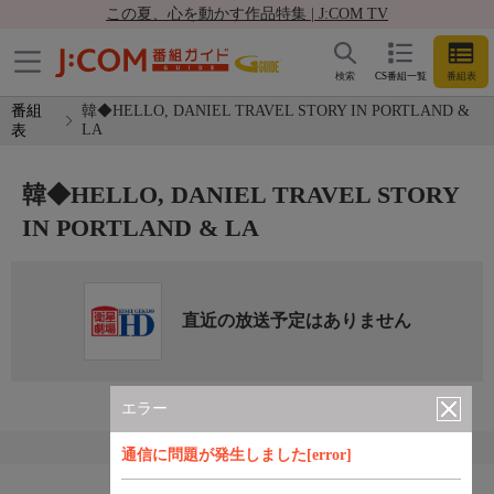
この夏、心を動かす作品特集 | J:COM TV
検索
CS番組一覧
番組表
番組
韓◆HELLO, DANIEL TRAVEL STORY IN PORTLAND &
LA
表
韓◆HELLO, DANIEL TRAVEL STORY
IN PORTLAND & LA
直近の放送予定はありません
エラー
通信に問題が発生しました[error]