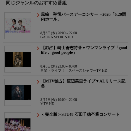
同じジャンルのおすすめ番組
風輪 翔司バースデーコンサート2026「6.20関
内ホール」
8月6日(木) 20:00～22:00
GAORA SPORTS HD
【独占】崎山蒼志特番▼ワンマンライブ「good
life， good people」
8月6日(木) 23:00～00:00
音楽・ライブ！ スペースシャワーTV HD
【MTV独占】渡辺美里ライブ▼ALリリース記
念
8月7日(金) 19:00～22:00
MTV HD
＜完全版＞STU48 石田千穂卒業コンサート