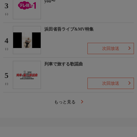
you〜
3
(-)
浜田省吾ライブ&MV特集
4
次回放送
(-)
列車で旅する歌謡曲
5
次回放送
(-)
もっと見る