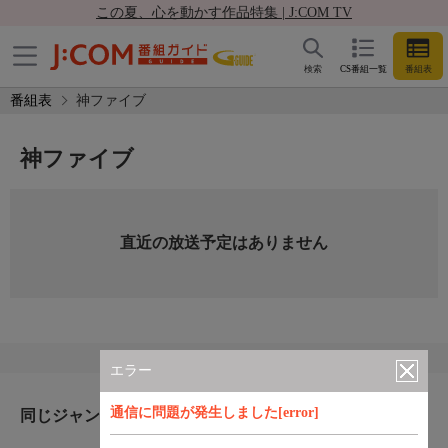
この夏、心を動かす作品特集 | J:COM TV
検索
CS番組一覧
番組表
番組表
神ファイブ
神ファイブ
直近の放送予定はありません
エラー
通信に問題が発生しました[error]
同じジャンルのおすすめ番組