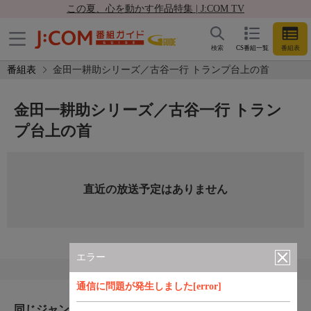
この夏、心を動かす作品特集 | J:COM TV
検索
CS番組一覧
番組表
番組表
金田一耕助シリーズ／古谷一行 トランプ台上の首
金田一耕助シリーズ／古谷一行 トラン
プ台上の首
直近の放送予定はありません
エラー
通信に問題が発生しました[error]
同じジャンルのおすすめ番組