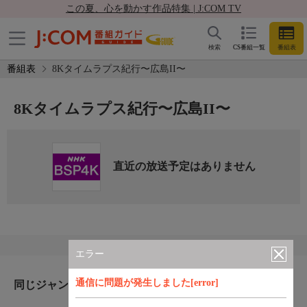
この夏、心を動かす作品特集 | J:COM TV
検索
CS番組一覧
番組表
番組表
8Kタイムラプス紀行〜広島II〜
8Kタイムラプス紀行〜広島II〜
直近の放送予定はありません
エラー
通信に問題が発生しました[error]
同じジャンルのおすすめ番組