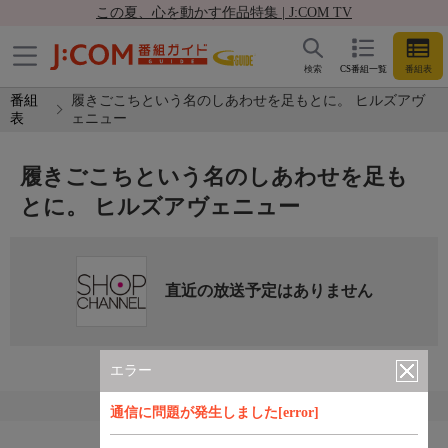
この夏、心を動かす作品特集 | J:COM TV
検索
CS番組一覧
番組表
番組
履きごこちという名のしあわせを足もとに。 ヒルズアヴ
表
ェニュー
履きごこちという名のしあわせを足も
とに。 ヒルズアヴェニュー
直近の放送予定はありません
エラー
通信に問題が発生しました[error]