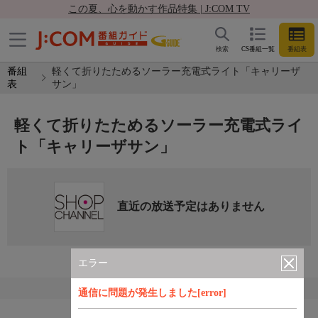
この夏、心を動かす作品特集 | J:COM TV
検索
CS番組一覧
番組表
番組
軽くて折りたためるソーラー充電式ライト「キャリーザ
表
サン」
軽くて折りたためるソーラー充電式ライ
ト「キャリーザサン」
直近の放送予定はありません
エラー
通信に問題が発生しました[error]