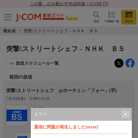
この夏、心を動かす作品特集 | J:COM TV
検索
CS番組一覧
番組表
番組表
突撃!ストリートシェフ - ＮＨＫ ＢＳ
突撃!ストリートシェフ - ＮＨＫ ＢＳ
放送スケジュール一覧
前回の放送
突撃!ストリートシェフ @ホーチミン「フォー」[字]
7月23日(木)
11:00〜11:10
Ch.101
ＮＨＫ ＢＳ
エラー
通信に問題が発生しました[error]