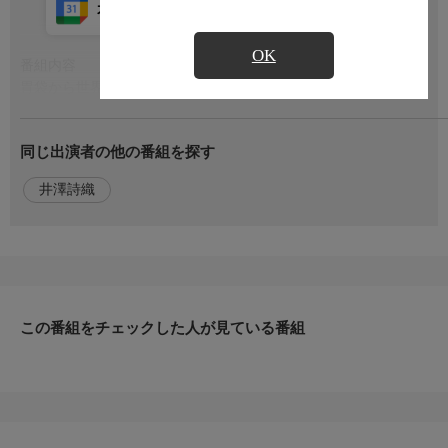
カレンダー登録
アプリ視聴
放送中
OK
番組内容
もっと見る
胃袋から世界を知り尽くす、グルメドキュメンタリー。今回の舞
台は、ベトナム最大の都市・ホーチミン。ベトナム人たちは、ス
トリートグルメが超大好き!でも歩んできたのは、度重なる他国
同じ出演者の他の番組を探す
支配による空腹に耐えてきた苦難の歴史。そんなベトナム人のア
イデンティティを支えてきたのが、多彩なコメ文化だった。今回
井澤詩織
紹介するのは、ベトナムを代表するコメ料理「フォー」。なんで
も他国支配があったからこそ生まれた料理なんだという。
出演者
【語り】井澤詩織
この番組をチェックした人が見ている番組