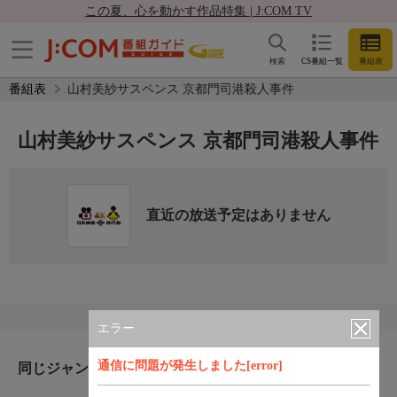
この夏、心を動かす作品特集 | J:COM TV
検索
CS番組一覧
番組表
番組表
山村美紗サスペンス 京都門司港殺人事件
山村美紗サスペンス 京都門司港殺人事件
直近の放送予定はありません
エラー
通信に問題が発生しました[error]
同じジャンルのおすすめ番組