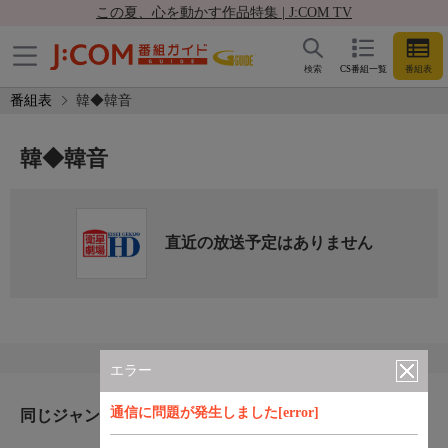
この夏、心を動かす作品特集 | J:COM TV
検索
CS番組一覧
番組表
番組表
韓◆韓音
韓◆韓音
直近の放送予定はありません
エラー
通信に問題が発生しました[error]
同じジャンルのおすすめ番組