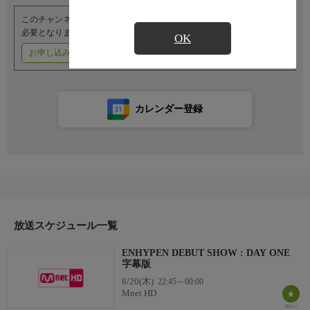
このチャンネルのご視聴には、オプションチャンネル(有料)のご契約が
必要となります。
OK
お申し込みはこちら
ご利用料金はこちら
カレンダー登録
放送スケジュール一覧
ENHYPEN DEBUT SHOW : DAY ONE
字幕版
8/20(木)
22:45～00:00
Mnet HD