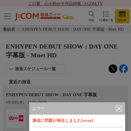
この夏、心を動かす作品特集 | J:COM TV
検索
CS番組一覧
番組表
番組表
ENHYPEN DEBUT SHOW : DAY ONE 字幕版 - Mnet HD
ENHYPEN DEBUT SHOW : DAY ONE
字幕版 - Mnet HD
放送スケジュール一覧
直近の放送
ENHYPEN DEBUT SHOW : DAY ONE 字幕版
8月20日(木)
22:45〜00:00
エラー
Ch.759
オプション
Mnet HD
通信に問題が発生しました[error]