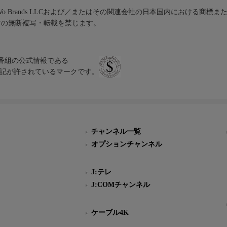
iVo Brands LLCおよび／またはその関連会社の日本国内における商標
材の無断複写・転載を禁じます。
、テレビ番組の公式情報である
スにのみ表記が許されているマークです。
チャンネル一覧
オプションチャンネル
J:テレ
J:COMチャンネル
ケーブル4K