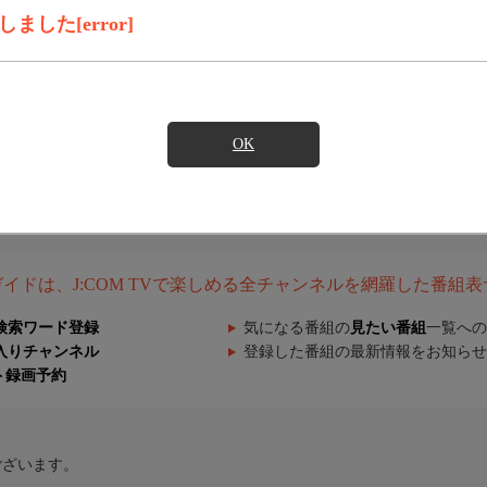
した[error]
OK
組ガイドは、J:COM TVで楽しめる全チャンネルを網羅した番組
検索ワード登録
気になる番組の
見たい番組
一覧への
入りチャンネル
登録した番組の最新情報をお知らせ
ト録画予約
ございます。