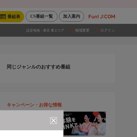
CS番組一覧
加入案内
番組表
地域変更
ログイン
設定地域：
東京 東エリア
同じジャンルのおすすめ番組
キャンペーン・お得な情報