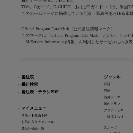
番組データ提供元：IPG Inc.
TiVo、Gガイド、G-GUIDE、およびGガイドロゴは、米国T
このホームページに掲載している記事・写真等あらゆる素
Official Program Data Mark（公式番組情報マーク）
このマークは「Official Program Data Mark」といい
「SI(Service Information)情報」を利用したサービ
番組表
ジャンル
番組検索
洋画
邦画
番組表・チラシPDF
海外ドラマ
国内ドラマ
マイメニュー
アジアドラマ
リモート録画予約
韓流まつり
お気に入りチャンネル
スポーツ
見たい番組一覧