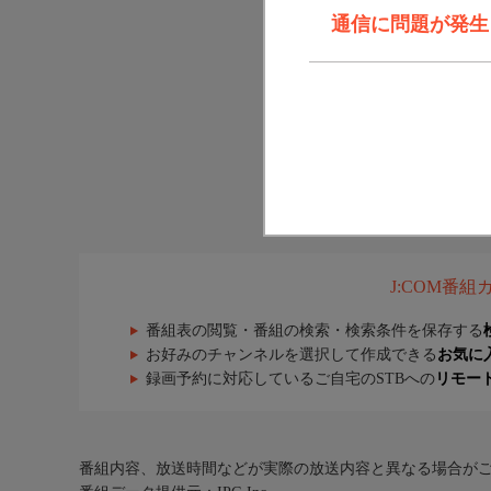
通信に問題が発生しま
J:COM番
番組表の閲覧・番組の検索・検索条件を保存する
お好みのチャンネルを選択して作成できる
お気に
録画予約に対応しているご自宅のSTBへの
リモー
番組内容、放送時間などが実際の放送内容と異なる場合が