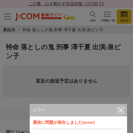
この夏、心を動かす作品特集 | J:COM TV
検索
CS番組一覧
番組表
番組表
特命 落としの鬼 刑事 澤千夏 出演:泉ピン子
特命 落としの鬼 刑事 澤千夏 出演:泉ピ
ン子
直近の放送予定はありません
エラー
通信に問題が発生しました[error]
同じジャンルのおすすめ番組